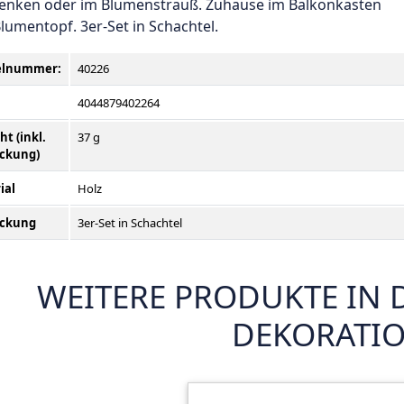
enken oder im Blumenstrauß. Zuhause im Balkonkasten
lumentopf. 3er-Set in Schachtel.
kelnummer
:
40226
4044879402264
t (inkl.
37 g
ckung)
ial
Holz
ackung
3er-Set in Schachtel
WEITERE PRODUKTE IN 
DEKORATI