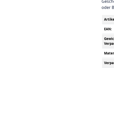
Gesch
oder B
Arti
EAN:
Gewich
Verpa
Mater
Verp