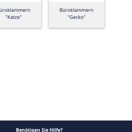
üroklammern
Büroklammern
"Katze"
"Gecko"
Benötigen Sie Hilfe?