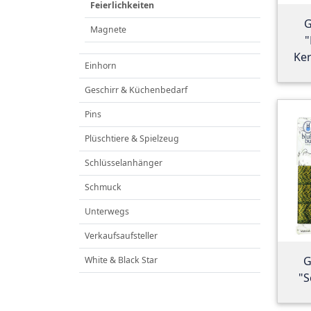
Feierlichkeiten
G
Magnete
"
Ker
Einhorn
Geschirr & Küchenbedarf
Pins
Plüschtiere & Spielzeug
Schlüsselanhänger
Schmuck
Unterwegs
Verkaufsaufsteller
G
White & Black Star
"S