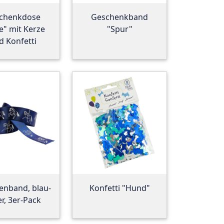
chenkdose
Geschenkband
e" mit Kerze
"Spur"
d Konfetti
fenband, blau-
Konfetti "Hund"
er, 3er-Pack